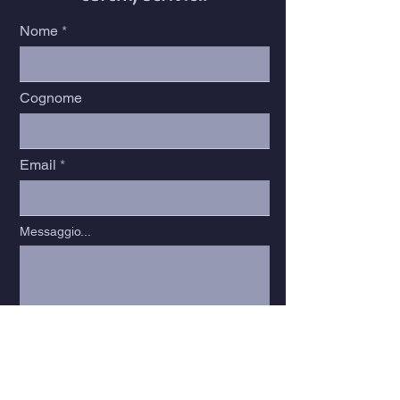
Nome
Cognome
Email
Messaggio...
I agree to the
Privacy Policy
Submit