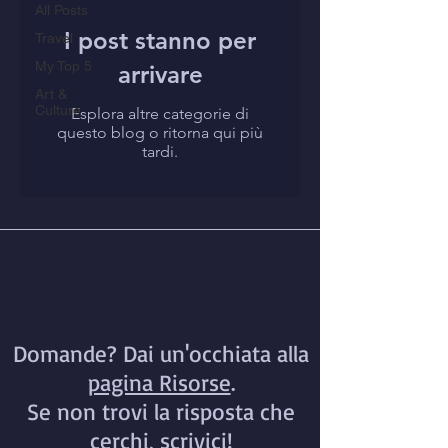
All Posts
I post stanno per
Travel
My Top 5
arrivare
Art &
Culture
Esplora altre categorie di
questo blog o ritorna qui più
tardi.
Domande? Dai un'occhiata alla
pagina Risorse
.
Se non trovi la risposta che
cerchi, scrivici!