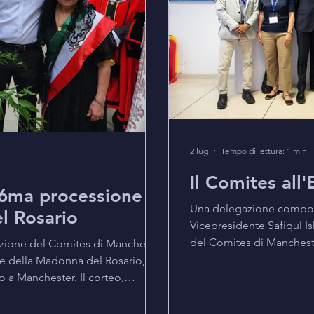
2 lug
Tempo di lettura: 1 min
Il Comites all
136ma processione
Una delegazione compost
l Rosario
Vicepresidente Safiqul I
del Comites di Manchester
zione del Comites di Manchester
presso l'University of B
ne della Madonna del Rosario,
in the UK. L'iniziativa a
o a Manchester. Il corteo,
confronto tra istituzioni,
alian Association, ha visto la
realtà impegnate nel sup
shes cattoliche di Manchester e