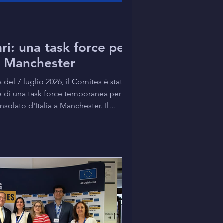
ari: una task force per
i Manchester
del 7 luglio 2026, il Comites è stato
ne di una task force temporanea per
onsolato d'Italia a Manchester. Il
e una prima unità è già arrivata e che
anno la sede nelle prossime settimane.
rà fino a settembre e consentirà al
r almeno tre mesi a pieno regime sullo
to e sul potenziamento