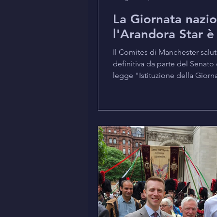
La Giornata nazio
l'Arandora Star è
Il Comites di Manchester salu
definitiva da parte del Senato 
legge "Istituzione della Giorn
italiani internati e deportati 
guerra, periti nel naufragio d
Star, silurato da un’unità del
Atlantico il 2 luglio 1940". La 
in Canada, fu affondata il 2 lu