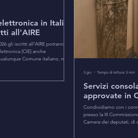
lettronica in Italia
tti all'AIRE
6 gli iscritti all’AIRE potranno
Elettronica (CIE) anche
o qualunque Comune italiano, non
uova procedura è descritta dalla
3 giu
Tempo di lettura: 5 min
aggio 2026 e prevede che, dopo
ssere spedita a scelta del
Servizi consola
in Italia sia a un indirizzo
approvate in 
za AIRE. Le disposizioni pr
Condividiamo con i conna
presso la III Commissione
Camera dei deputati, di 
servizi consolari all'ester
firma Billi, Porta, Toni R