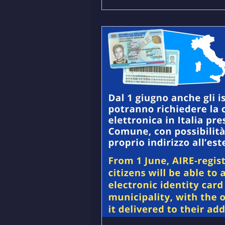
una presenza molto ampia del
hanno preso parte numerose fig
rappresentanti della comunità,
Gabrie