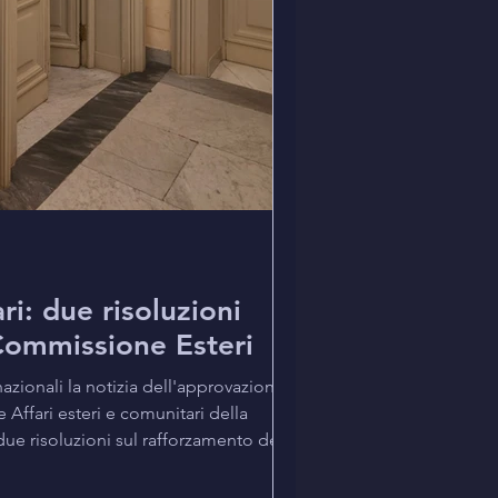
ri: due risoluzioni
Commissione Esteri
zionali la notizia dell'approvazione,
 Affari esteri e comunitari della
due risoluzioni sul rafforzamento dei
o. Si tratta della risoluzione 8-00100 (a
icciardi, Carè, Di Sanzo e Quartapelle