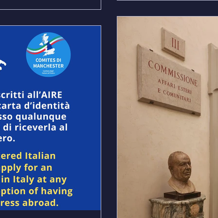
Unito attraverso panel e
la comunità. Alla manifestazione
ure istituzionali e
 tra cui il Console di Manchester