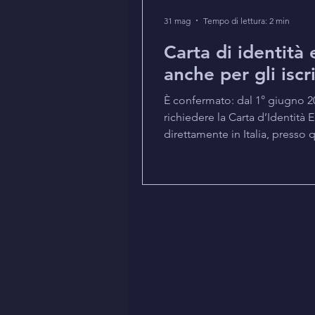
31 mag
Tempo di lettura: 2 min
Carta di identità e
anche per gli iscri
È confermato: dal 1° giugno 202
richiedere la Carta d’Identità 
direttamente in Italia, press
solo presso il Consolato. La n
circolare DAIT n. 54 del 29 m
l’appuntamento, la CIE possa e
connazionale sia a un indirizzo 
all’estero nel Paese di residen