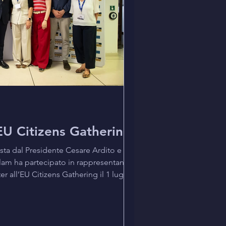
'EU Citizens Gathering
a dal Presidente Cesare Ardito e dal
slam ha partecipato in rappresentanza
 all’EU Citizens Gathering il 1 luglio
irmingham, su invito di European Union
nnuale offre un’importante occasione di
 organizzazioni civiche, volontari e
porto ai cittadini europei nel Regno