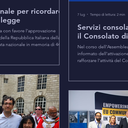
nale per ricordare
7 lug
Tempo di lettura: 2 min
 legge
Servizi consol
ta con favore l’approvazione
il Consolato d
della Repubblica Italiana della
ata nazionale in memoria di 446
Nel corso dell’Assemblea 
dal Regno Unito per causa di
informato dell'attivazio
el piroscafo britannico Arandora
rafforzare l’attività del C
la Marina tedesca nell’Oceano
Console ha comunicato ch
nave, salpata da Liverpool e diretta
altre quattro raggiunger
glio 1940 da u
Il rafforzamento prosegui
Consolato di operare pe
smaltimento dell’arretra