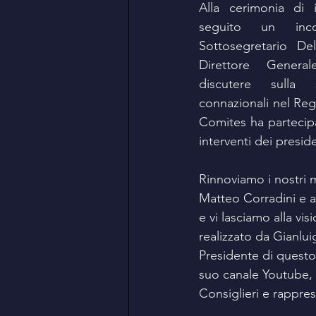
Alla cerimonia di 
seguito un inco
Sottosegretario De
Direttore General
discutere sulla s
connazionali nel Regn
Comites ha partecipa
interventi dei presid
Rinnoviamo i nostri m
Matteo Corradini e a
e vi lasciamo alla vi
realizzato da Gianlui
Presidente di questo
suo canale Youtube, c
Consiglieri e rapprese