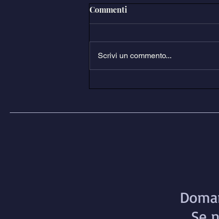
Commenti
Scrivi un commento...
La Giornata nazionale per
ricordare l'Arandora Star è
legge
Doman
Se n