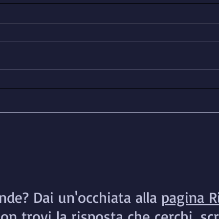
Servizi consolari: una task
Il C
force per il Consolato di
proc
Manchester
del 
de? Dai un'occhiata alla
pagina R
on trovi la risposta che cerchi, scri