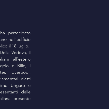
a partecipato 
no nell'edificio 
o il 18 luglio.
ella Vedova, il 
ani all’estero 
gelo e Billè, i 
r, Liverpool, 
mentari eletti 
ssimo Ungaro e 
esentanti delle 
associazioni e della comunità italiana presente 