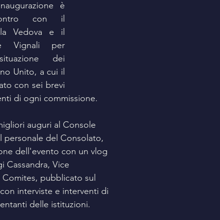
inaugurazione è 
ntro con il 
lla Vedova e il 
e Vignali per 
ituazione dei 
o Unito, a cui il 
to con sei brevi 
enti di ogni commissione. 
igliori auguri al Console 
l personale del Consolato, 
sione dell'evento con un vlog 
gi Cassandra, Vice 
 Comites, pubblicato sul 
on interviste e interventi di 
ntanti delle istituzioni.